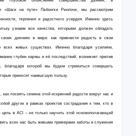
ив глубокое объяснение совершенства даяния, в
ве «Шаги на пути» Пабонгки Ринпоче, мы рассмотрим
енности, терпения и радостного усердия. Именно здесь
ольку узнаем все качества, которыми должен обладать
 своих деяниях в мире: как привнести радость в свои
бо всех живых существах. Именно благодаря усилиям,
мание глубин кармы и её последствий, возникнет прилив
и, благодаря которой мы будем стремиться совершать
оторые приносят наивысшую пользу.
, как посеять семена этой искренней радости вокруг нас и
собой других в рамках проектов сострадания к тем, кто в
 цель в ACI – не только научить этой основополагающей
овить всех нас быть живыми примерами заботы и служения