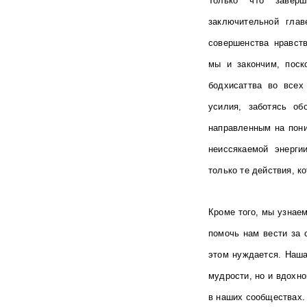
Только что заверш
заключительной гла
совершенства нравств
мы и закончим, поск
бодхисаттва во всех
усилия, заботясь о
направленным на пони
неиссякаемой энерги
только те действия, к
Кроме того, мы узнаем
помочь нам вести за 
этом нуждается. Наша
мудрости, но и вдохн
в наших сообществах.