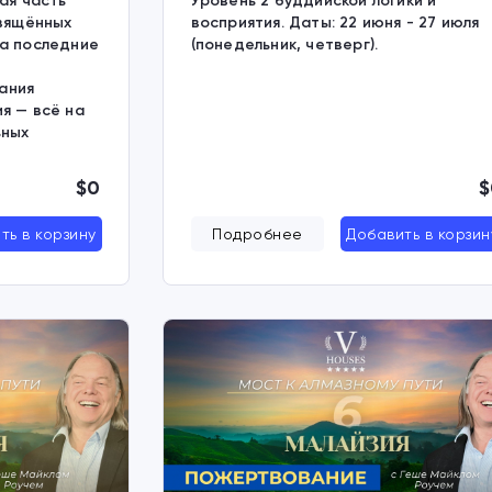
ая часть
Уровень 2 буддийской логики и
свящённых
восприятия. Даты: 22 июня - 27 июля
за последние
(понедельник, четверг).
ания
я — всё на
ьных
$0
$
ть в корзину
Подробнее
Добавить в корзин