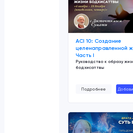
ACI 10: Создание
целенаправленной ж
Часть I
Руководство к образу жиз
бодхисаттвы
Подробнее
Добави