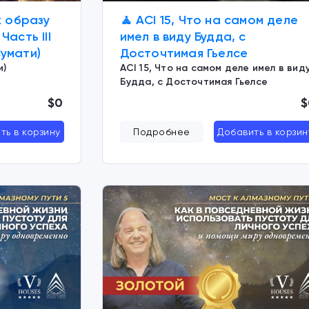
к образу
🧘 ACI 15, Что на самом деле
Часть III
имел в виду Будда, с
умати)
Досточтимая Гьелсе
и)
ACI 15, Что на самом деле имел в вид
Будда, с Досточтимая Гьелсе
$0
$
ть в корзину
Подробнее
Добавить в корзин