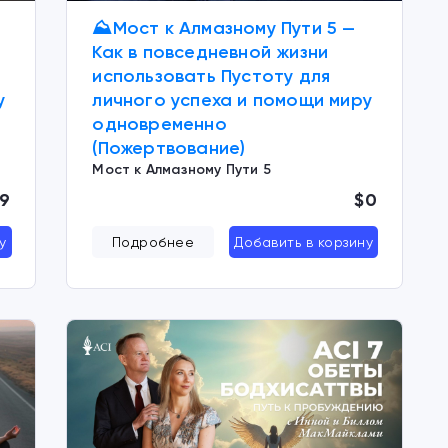
⛰️Мост к Алмазному Пути 5 —
Как в повседневной жизни
использовать Пустоту для
у
личного успеха и помощи миру
одновременно
(Пожертвование)
Мост к Алмазному Пути 5
9
$0
у
Подробнее
Добавить в корзину