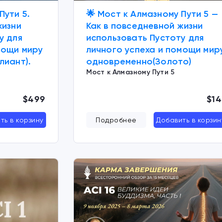
Пути 5.
🌟 Мост к Алмазному Пути 5 —
жизни
Как в повседневной жизни
у для
использовать Пустоту для
мощи миру
личного успеха и помощи мир
лиант).
одновременно(Золото)
Мост к Алмазному Пути 5
$499
$14
ть в корзину
Подробнее
Добавить в корзин