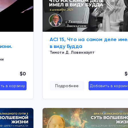
ACI 15, Что на самом деле име
изни.
в виду Будда
Тимоти Д. Ловенхаупт
ни
$0
$
ть в корзину
Подробнее
Добавить в корзин