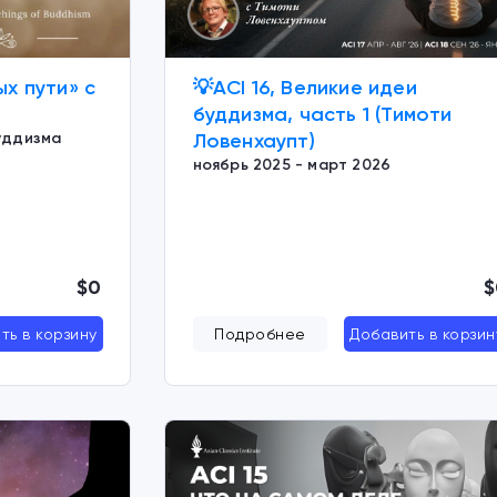
ых пути» с
💡ACI 16, Великие идеи
буддизма, часть 1 (Тимоти
буддизма
Ловенхаупт)
ноябрь 2025 - март 2026
$0
$
ть в корзину
Подробнее
Добавить в корзин