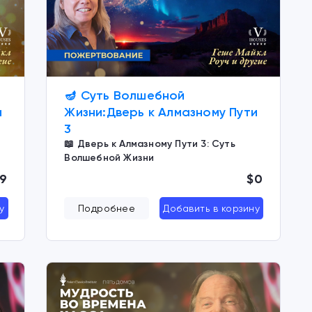
🪔 Суть Волшебной
и
Жизни:Дверь к Алмазному Пути
3
📖 Дверь к Алмазному Пути 3: Суть
Волшебной Жизни
9
$0
у
Подробнее
Добавить в корзину