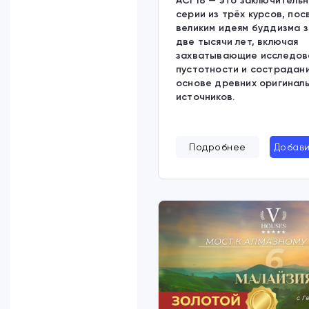
ACI 18 — это заключительн
серии из трёх курсов, по
великим идеям буддизма 
две тысячи лет, включая
захватывающие исследов
пустотности и сострадани
основе древних оригинал
источников.
Подробнее
Добави