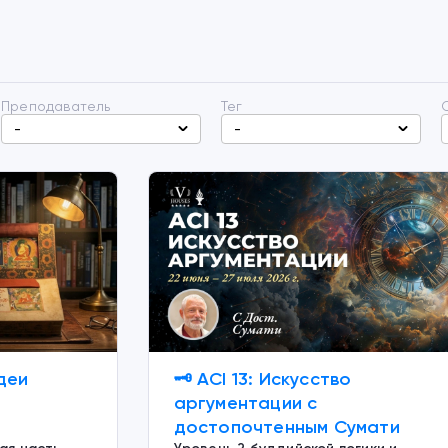
Преподаватель
Тег
-
-
идеи
🗝️ ACI 13: Искусство
аргументации c
и
достопочтенным Сумати