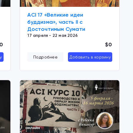
ACI 17 «Великие идеи
буддизма», часть II с
Досточтимым Сумати
17 апреля - 22 мая 2026
0
$0
у
Подробнее
Добавить в корзину