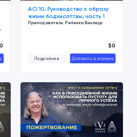
ACI 10, Руководство к образу
жизни бодхисаттвы, часть 1
Преподаватель: Ребекка Винакур
у
0
$0
у
Подробнее
Добавить в корзину