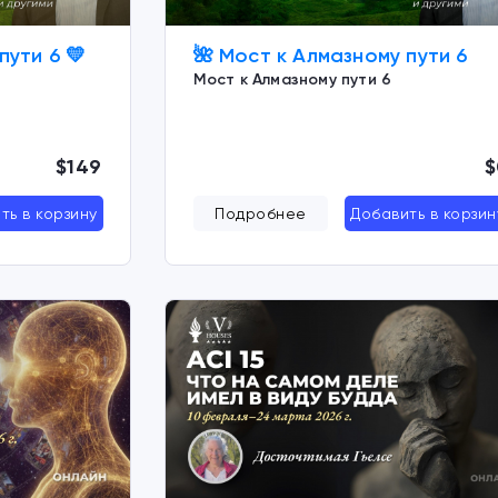
пути 6 💛
🌺 Мост к Алмазному пути 6
Мост к Алмазному пути 6
$149
$
ть в корзину
Подробнее
Добавить в корзин