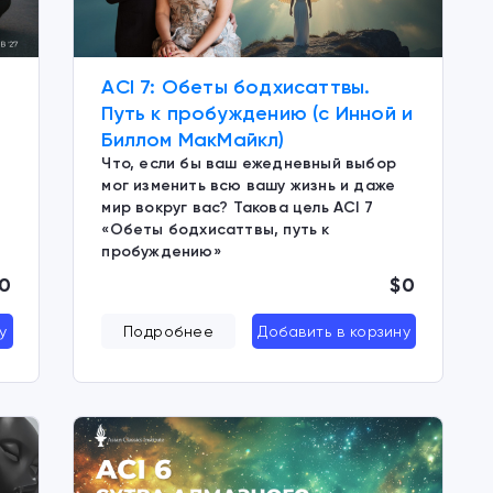
ACI 7: Обеты бодхисаттвы.
Путь к пробуждению (с Инной и
Биллом МакМайкл)
Что, если бы ваш ежедневный выбор
мог изменить всю вашу жизнь и даже
мир вокруг вас? Такова цель ACI 7
«Обеты бодхисаттвы, путь к
пробуждению»
0
$0
у
Подробнее
Добавить в корзину