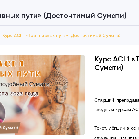
лавных пути» (Досточтимый Сумати)
Курс ACI 1 «Три главных пути» (Досточтимый Сумати)
Курс ACI 1 
Сумати)
Старший преподава
вводным курсам ACI
Текст, лёгший в ос
эволюции, являетс