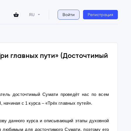
RU
Войти
Регистрация
«Три главных пути» (Досточтимый
тель досточтимый Сумати проведёт нас по всем
, начиная с 1 курса – «Трёх главных путей».
нову данного курса и описывающий этапы духовной
я любимым для досточтимого Сумати, поэтому его