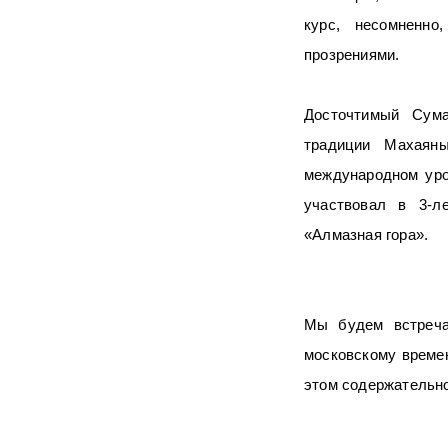
курс, несомненно
прозрениями.
Досточтимый Сума
традиции Махаян
международном уро
участвовал в 3-л
«Алмазная гора».
Мы будем встреча
московскому времен
этом содержательн